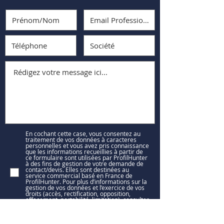
En cochant cette case, vous consentez au
traitement de vos données à caracteres
personnelles et vous avez pris connaissance
que les informations recueillies à partir de
ce formulaire sont utilisées par ProfilHunter
à des fins de gestion de votre demande de
contact/devis. Elles sont destinées au
service commercial basé en France de
ProfilHunter. Pour plus d’informations sur la
gestion de vos données et l’exercice de vos
droits (accès, rectification, opposition,
effacement, portabilité, limitation), consulter
notre Politique de protection de la vie privée
(voir)